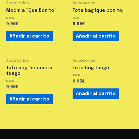
Accesorios
Accesorios
Mochila “Que Bonito”
Tote bag !que bonito¡
Valorado
Valorado
9,95
€
9,95
€
en
en
0
0
de
de
Añadir al carrito
Añadir al carrito
5
5
Accesorios
Accesorios
Tote bag “necesito
Tote bag fuego
fuego”
Valorado
9,95
€
en
Valorado
9,95
€
0
en
de
Añadir al carrito
0
5
de
Añadir al carrito
5