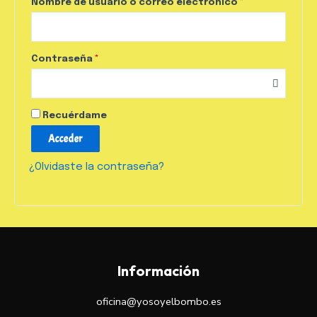
Nombre de usuario o correo electrónico
*
Contraseña
*
Recuérdame
Acceder
¿Olvidaste la contraseña?
Información
oficina@yosoyelbombo.es