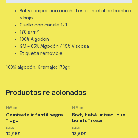
Baby romper con corchetes de metal en hombro
y bajo.
Cuello con canalé 1×1.
170 g/m²
100% Algodón
GM – 85% Algodón / 15% Viscosa
Etiqueta removible
100% algodón. Gramaje: 170gr.
Productos relacionados
Niños
Niños
Camiseta infantil negra
Body bebé unisex “que
“logo”
bonito” rosa
Valorado
Valorado
12,95
€
13,50
€
en
en